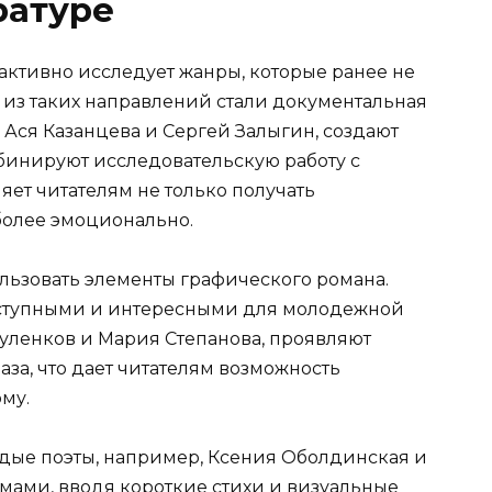
ратуре
активно исследует жанры, которые ранее не
из таких направлений стали документальная
к Ася Казанцева и Сергей Залыгин, создают
бинируют исследовательскую работу с
ет читателям не только получать
более эмоционально.
льзовать элементы графического романа.
доступными и интересными для молодежной
Дуленков и Мария Степанова, проявляют
аза, что дает читателям возможность
му.
одые поэты, например, Ксения Оболдинская и
мами, вводя короткие стихи и визуальные