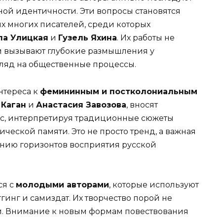
ной идентичности. Эти вопросы становятся
 многих писателей, среди которых
а Улицкая
и
Гузель Яхина
. Их работы не
 и вызывают глубокие размышления у
гляд на общественные процессы.
нтереса к
фемининным и постколониальным
 Каган
и
Анастасия Завозова
, вносят
рс, интерпретируя традиционные сюжеты
ческой памяти. Это не просто тренд, а важная
нию горизонтов восприятия русской
ся с
молодыми авторами
, которые используют
гинг и самиздат. Их творчество порой не
ей. Внимание к новым формам повествования