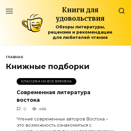
Перейти
Книги для
к
содержанию
удовольствия
Обзоры литературы,
рецензии и рекомендации
для любителей чтения
ГЛАВНАЯ
Книжные подборки
КЛАССИКА НА ВСЕ ВРЕМЕНА
Современная литература
востока
0
466
Чтение современных авторов Востока –
это возможность ознакомиться с