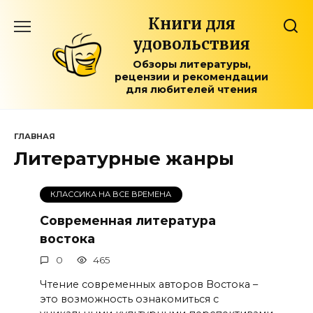
Перейти
Книги для
к
содержанию
удовольствия
Обзоры литературы,
рецензии и рекомендации
для любителей чтения
ГЛАВНАЯ
Литературные жанры
КЛАССИКА НА ВСЕ ВРЕМЕНА
Современная литература
востока
0
465
Чтение современных авторов Востока –
это возможность ознакомиться с